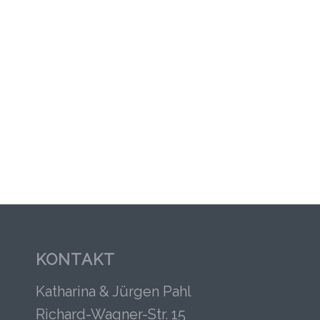
Leben prägen – und die
immer neue Wege eröffnen.
KONTAKT
Katharina & Jürgen Pahl
Richard-Wagner-Str. 15